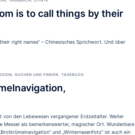
DEN
,
TAGEBUCH
,
ZITATE
m is to call things by their
 their right names“ – Chinesisches Sprichwort. Und über
EGION
,
SUCHEN UND FINDEN
,
TAGEBUCH
melnavigation,
ft von den Lebewesen vergangener Erdzeitalter. Weiter
be Messel als bemerkenswerter, magischer Ort. Wunderbare
Brotkrümelnavigation“ und „Winternasenfoto“ ist auch ein