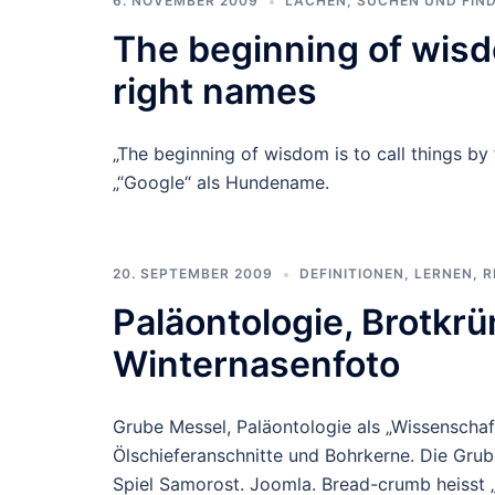
6. NOVEMBER 2009
LACHEN
,
SUCHEN UND FIN
The beginning of wisdo
right names
„The beginning of wisdom is to call things by
„“Google“ als Hundename.
20. SEPTEMBER 2009
DEFINITIONEN
,
LERNEN
,
R
Paläontologie, Brotkrü
Winternasenfoto
Grube Messel, Paläontologie als „Wissenscha
Ölschieferanschnitte und Bohrkerne. Die Gru
Spiel Samorost. Joomla. Bread-crumb heisst „