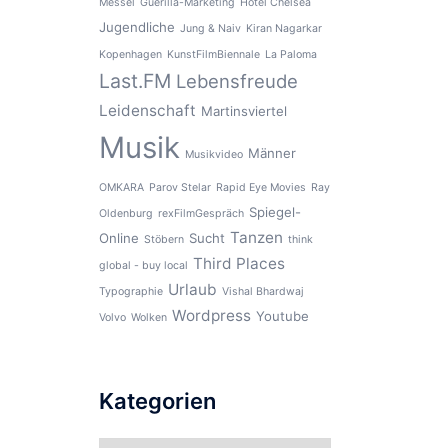
Messel
Guerilla-Marketing
Hotel Chelsea
Jugendliche
Jung & Naiv
Kiran Nagarkar
Kopenhagen
KunstFilmBiennale
La Paloma
Last.FM
Lebensfreude
Leidenschaft
Martinsviertel
Musik
Männer
Musikvideo
OMKARA
Parov Stelar
Rapid Eye Movies
Ray
Spiegel-
Oldenburg
rexFilmGespräch
Tanzen
Online
Sucht
Stöbern
think
Third Places
global - buy local
Urlaub
Typographie
Vishal Bhardwaj
Wordpress
Youtube
Volvo
Wolken
Kategorien