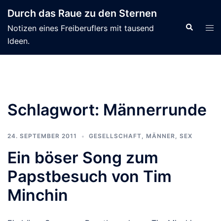
Zum
Durch das Raue zu den Sternen
Inhalt
Suche
Men
Notizen eines Freiberuflers mit tausend
springen
ums
Ideen.
Schlagwort:
Männerrunde
24. SEPTEMBER 2011
GESELLSCHAFT
,
MÄNNER
,
SEX
Ein böser Song zum
Papstbesuch von Tim
Minchin