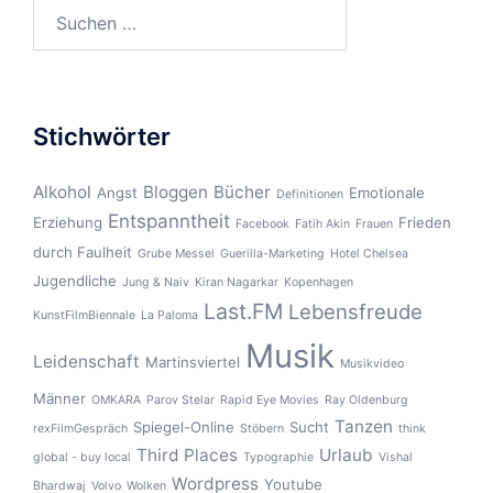
Suchen
nach:
Stichwörter
Alkohol
Bloggen
Bücher
Angst
Emotionale
Definitionen
Entspanntheit
Erziehung
Frieden
Facebook
Fatih Akin
Frauen
durch Faulheit
Grube Messel
Guerilla-Marketing
Hotel Chelsea
Jugendliche
Jung & Naiv
Kiran Nagarkar
Kopenhagen
Last.FM
Lebensfreude
KunstFilmBiennale
La Paloma
Musik
Leidenschaft
Martinsviertel
Musikvideo
Männer
OMKARA
Parov Stelar
Rapid Eye Movies
Ray Oldenburg
Tanzen
Spiegel-Online
Sucht
rexFilmGespräch
Stöbern
think
Third Places
Urlaub
global - buy local
Typographie
Vishal
Wordpress
Youtube
Bhardwaj
Volvo
Wolken