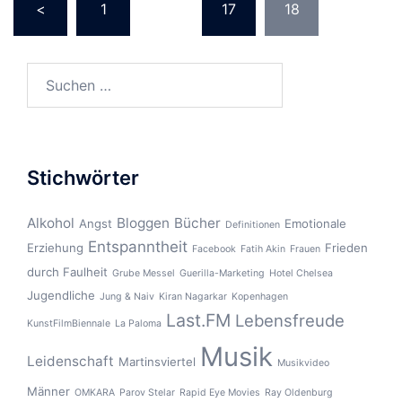
Beitragsnavigation
<
1
…
17
18
Suchen
nach:
Stichwörter
Alkohol
Bloggen
Bücher
Angst
Emotionale
Definitionen
Entspanntheit
Erziehung
Frieden
Facebook
Fatih Akin
Frauen
durch Faulheit
Grube Messel
Guerilla-Marketing
Hotel Chelsea
Jugendliche
Jung & Naiv
Kiran Nagarkar
Kopenhagen
Last.FM
Lebensfreude
KunstFilmBiennale
La Paloma
Musik
Leidenschaft
Martinsviertel
Musikvideo
Männer
OMKARA
Parov Stelar
Rapid Eye Movies
Ray Oldenburg