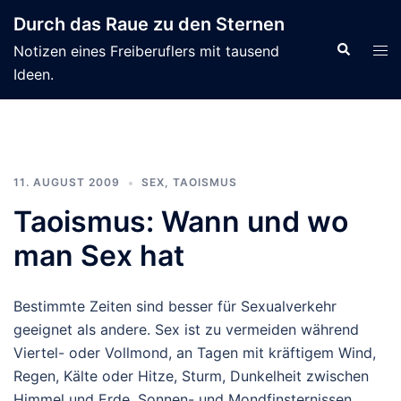
Zum
Durch das Raue zu den Sternen
Inhalt
Suche
Men
Notizen eines Freiberuflers mit tausend
springen
ums
Ideen.
11. AUGUST 2009
SEX
,
TAOISMUS
Taoismus: Wann und wo
man Sex hat
Bestimmte Zeiten sind besser für Sexualverkehr
geeignet als andere. Sex ist zu vermeiden während
Viertel- oder Vollmond, an Tagen mit kräftigem Wind,
Regen, Kälte oder Hitze, Sturm, Dunkelheit zwischen
Himmel und Erde, Sonnen- und Mondfinsternissen,