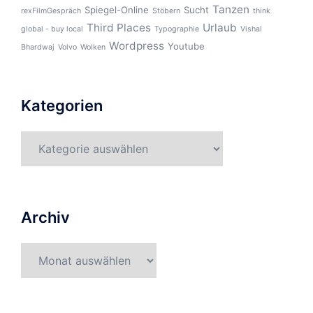
Tanzen
Spiegel-Online
Sucht
rexFilmGespräch
Stöbern
think
Third Places
Urlaub
global - buy local
Typographie
Vishal
Wordpress
Youtube
Bhardwaj
Volvo
Wolken
Kategorien
Kategorien
Archiv
Archiv