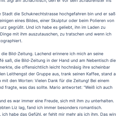
mit Sigi am Schachtisch, den er vor sein Schaufenster ins
 Stadt die Schuknechtstrasse hochgefahren bin und er saß
inigen eines Bildes, einer Skulptur oder beim Polieren von
urz gegrüßt. Und ich habe es geliebt, ihn im Laden zu
 Dinge mit ihm auszutauschen, zu tratschen und wenn ich
ographiert.
r die Bild-Zeitung. Lachend erinnere ich mich an seine
é saß, die Bild-Zeitung in der Hand und am Nebentisch die
rkte, die offensichtlich leicht hochnäsig ihre scheinbar
den Leithengst der Gruppe aus, trank seinen Kaffee, stand a
 mit den Worten: Vielen Dank für die Zeitung! Bei einem
d fragte, was das sollte. Mario antwortet: “Weiß ich auch
 und es war immer eine Freude, sich mit ihm zu unterhalten.
ebten Liz lag, fand ich immer besonders romantisch.
, ich habe das Gefühl, er fehlt mir mehr als ich ihm. Das wir