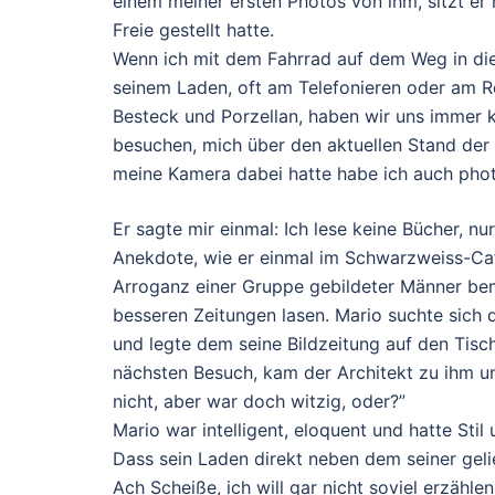
einem meiner ersten Photos von ihm, sitzt er 
Freie gestellt hatte.
Wenn ich mit dem Fahrrad auf dem Weg in die
seinem Laden, oft am Telefonieren oder am Re
Besteck und Porzellan, haben wir uns immer k
besuchen, mich über den aktuellen Stand der
meine Kamera dabei hatte habe ich auch phot
Er sagte mir einmal: Ich lese keine Bücher, nu
Anekdote, wie er einmal im Schwarzweiss-Caf
Arroganz einer Gruppe gebildeter Männer beme
besseren Zeitungen lasen. Mario suchte sich 
und legte dem seine Bildzeitung auf den Tisch
nächsten Besuch, kam der Architekt zu ihm un
nicht, aber war doch witzig, oder?”
Mario war intelligent, eloquent und hatte Stil
Dass sein Laden direkt neben dem seiner geli
Ach Scheiße, ich will gar nicht soviel erzählen