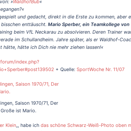
von: »
WaldhofBub
«
 gegangen?«
 gespielt und gedacht, direkt in die Erste zu kommen, aber 
n bisschen enttäuscht.
Mario Sperber, ein Teamkollege von
aining beim VfL Neckarau zu absolvieren. Deren Trainer wa
 gerade im Schullandheim. Jahre später, als er Waldhof-Coa
t hätte, hätte ich Dich nie mehr ziehen lassen!«
/forum/index.php?
io+Sperber#post139502
+ Quelle:
SportWoche Nr. 11/07
ingen, Saison 1970/71, Der
Große ist Mario.
er Klein
„, habe ich
das schöne Schwarz-Weiß-Photo oben m