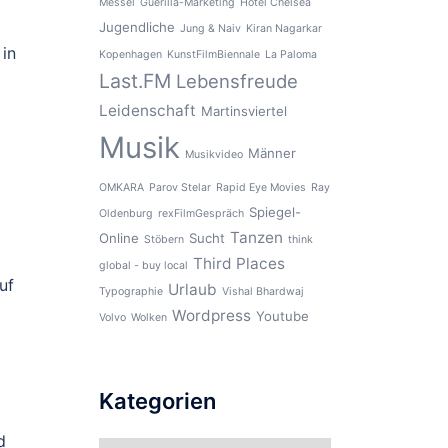
Messel
Guerilla-Marketing
Hotel Chelsea
Jugendliche
Jung & Naiv
Kiran Nagarkar
 in
Kopenhagen
KunstFilmBiennale
La Paloma
Last.FM
Lebensfreude
Leidenschaft
Martinsviertel
Musik
Männer
Musikvideo
OMKARA
Parov Stelar
Rapid Eye Movies
Ray
Spiegel-
Oldenburg
rexFilmGespräch
Tanzen
Online
Sucht
Stöbern
think
Third Places
global - buy local
uf
Urlaub
Typographie
Vishal Bhardwaj
Wordpress
Youtube
Volvo
Wolken
Kategorien
d