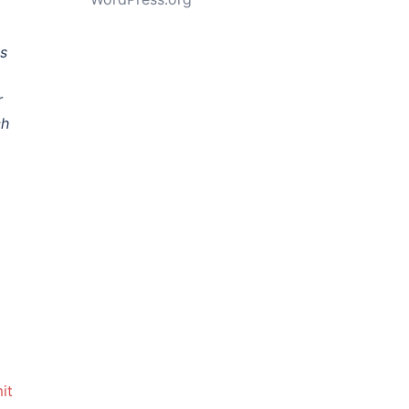
es
r
ch
it