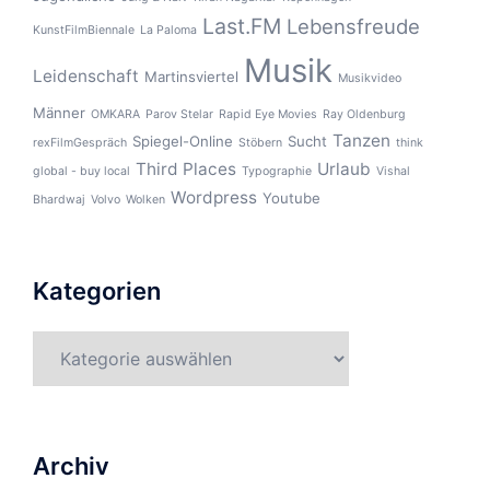
Last.FM
Lebensfreude
KunstFilmBiennale
La Paloma
Musik
Leidenschaft
Martinsviertel
Musikvideo
Männer
OMKARA
Parov Stelar
Rapid Eye Movies
Ray Oldenburg
Tanzen
Spiegel-Online
Sucht
rexFilmGespräch
Stöbern
think
Third Places
Urlaub
global - buy local
Typographie
Vishal
Wordpress
Youtube
Bhardwaj
Volvo
Wolken
Kategorien
Kategorien
Archiv