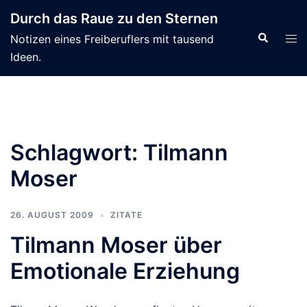
Zum
Durch das Raue zu den Sternen
Inhalt
Suche
Men
Notizen eines Freiberuflers mit tausend
springen
ums
Ideen.
Schlagwort:
Tilmann
Moser
26. AUGUST 2009
ZITATE
Tilmann Moser über
Emotionale Erziehung