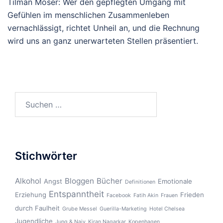
Tilman Moser: Wer den gepflegten Umgang mit
Gefühlen im menschlichen Zusammenleben
vernachlässigt, richtet Unheil an, und die Rechnung
wird uns an ganz unerwarteten Stellen präsentiert.
Suchen
nach:
Stichwörter
Alkohol
Bloggen
Bücher
Angst
Emotionale
Definitionen
Entspanntheit
Erziehung
Frieden
Facebook
Fatih Akin
Frauen
durch Faulheit
Grube Messel
Guerilla-Marketing
Hotel Chelsea
Jugendliche
Jung & Naiv
Kiran Nagarkar
Kopenhagen