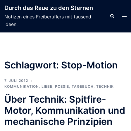
Zum
Durch das Raue zu den Sternen
Inhalt
Suche
Men
Notizen eines Freiberuflers mit tausend
springen
ums
Ideen.
Schlagwort:
Stop-Motion
7. JULI 2012
KOMMUNIKATION
,
LIEBE
,
POESIE
,
TAGEBUCH
,
TECHNIK
Über Technik: Spitfire-
Motor, Kommunikation und
mechanische Prinzipien