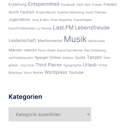
Entspanntheit
Erziehung
Frieden
Facebook
Fatih Akin
Frauen
durch Faulheit
Grube Messel
Guerilla-Marketing
Hotel Chelsea
Jugendliche
Jung & Naiv
Kiran Nagarkar
Kopenhagen
Last.FM
Lebensfreude
KunstFilmBiennale
La Paloma
Musik
Leidenschaft
Martinsviertel
Musikvideo
Männer
OMKARA
Parov Stelar
Rapid Eye Movies
Ray Oldenburg
Tanzen
Spiegel-Online
Sucht
rexFilmGespräch
Stöbern
think
Third Places
Urlaub
global - buy local
Typographie
Vishal
Wordpress
Youtube
Bhardwaj
Volvo
Wolken
Kategorien
Kategorien