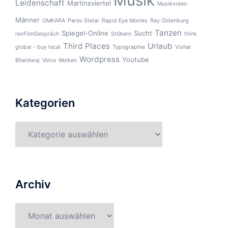
Musik
Leidenschaft
Martinsviertel
Musikvideo
Männer
OMKARA
Parov Stelar
Rapid Eye Movies
Ray Oldenburg
Tanzen
Spiegel-Online
Sucht
rexFilmGespräch
Stöbern
think
Third Places
Urlaub
global - buy local
Typographie
Vishal
Wordpress
Youtube
Bhardwaj
Volvo
Wolken
Kategorien
Kategorien
Archiv
Archiv