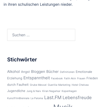
in ihren schulischen Leistungen nieder.
Suchen
nach:
Stichwörter
Alkohol
Bloggen
Bücher
Angst
Emotionale
Definitionen
Entspanntheit
Erziehung
Frieden
Facebook
Fatih Akin
Frauen
durch Faulheit
Grube Messel
Guerilla-Marketing
Hotel Chelsea
Jugendliche
Jung & Naiv
Kiran Nagarkar
Kopenhagen
Last.FM
Lebensfreude
KunstFilmBiennale
La Paloma