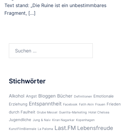
Text stand: „Die Ruine ist ein unbestimmbares
Fragment, […]
Suchen
nach:
Stichwörter
Alkohol
Bloggen
Bücher
Angst
Emotionale
Definitionen
Entspanntheit
Erziehung
Frieden
Facebook
Fatih Akin
Frauen
durch Faulheit
Grube Messel
Guerilla-Marketing
Hotel Chelsea
Jugendliche
Jung & Naiv
Kiran Nagarkar
Kopenhagen
Last.FM
Lebensfreude
KunstFilmBiennale
La Paloma