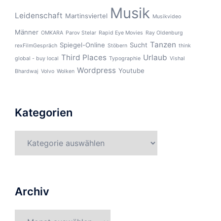
Musik
Leidenschaft
Martinsviertel
Musikvideo
Männer
OMKARA
Parov Stelar
Rapid Eye Movies
Ray Oldenburg
Tanzen
Spiegel-Online
Sucht
rexFilmGespräch
Stöbern
think
Third Places
Urlaub
global - buy local
Typographie
Vishal
Wordpress
Youtube
Bhardwaj
Volvo
Wolken
Kategorien
Kategorien
Archiv
Archiv