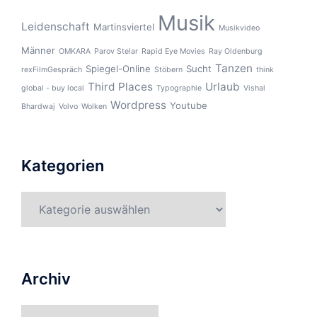
Musik
Leidenschaft
Martinsviertel
Musikvideo
Männer
OMKARA
Parov Stelar
Rapid Eye Movies
Ray Oldenburg
Tanzen
Spiegel-Online
Sucht
rexFilmGespräch
Stöbern
think
Third Places
Urlaub
global - buy local
Typographie
Vishal
Wordpress
Youtube
Bhardwaj
Volvo
Wolken
Kategorien
Kategorien
Archiv
Archiv