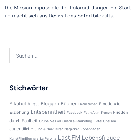
Die Mission Impossible der Polaroid-Jünger. Ein Start-
up macht sich ans Revival des Sofortbildkults.
Suchen
nach:
Stichwörter
Alkohol
Bloggen
Bücher
Angst
Emotionale
Definitionen
Entspanntheit
Erziehung
Frieden
Facebook
Fatih Akin
Frauen
durch Faulheit
Grube Messel
Guerilla-Marketing
Hotel Chelsea
Jugendliche
Jung & Naiv
Kiran Nagarkar
Kopenhagen
Last.FM
Lebensfreude
KunstFilmBiennale
La Paloma