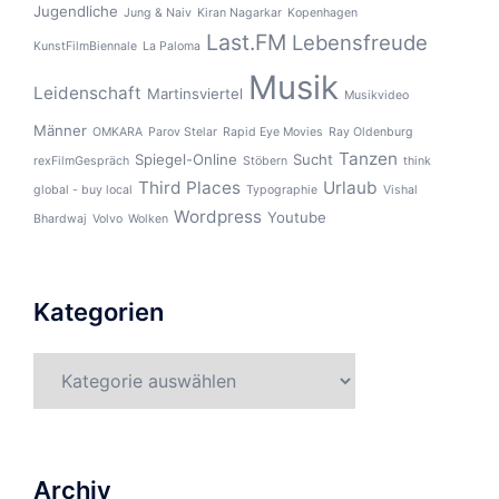
Jugendliche
Jung & Naiv
Kiran Nagarkar
Kopenhagen
Last.FM
Lebensfreude
KunstFilmBiennale
La Paloma
Musik
Leidenschaft
Martinsviertel
Musikvideo
Männer
OMKARA
Parov Stelar
Rapid Eye Movies
Ray Oldenburg
Tanzen
Spiegel-Online
Sucht
rexFilmGespräch
Stöbern
think
Third Places
Urlaub
global - buy local
Typographie
Vishal
Wordpress
Youtube
Bhardwaj
Volvo
Wolken
Kategorien
Kategorien
Archiv