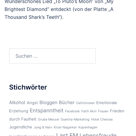
Wunderschönes Lied „To Pluto’s Moon“ von „My
Brightest Diamond“ entdeckt (von der Platte „A
Thousand Shark’s Teeth“).
Suchen
nach:
Stichwörter
Alkohol
Bloggen
Bücher
Angst
Emotionale
Definitionen
Entspanntheit
Erziehung
Frieden
Facebook
Fatih Akin
Frauen
durch Faulheit
Grube Messel
Guerilla-Marketing
Hotel Chelsea
Jugendliche
Jung & Naiv
Kiran Nagarkar
Kopenhagen
Last.FM
Lebensfreude