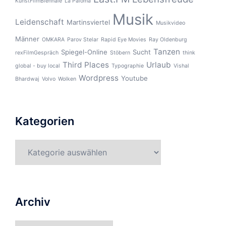
KunstFilmBiennale
La Paloma
Musik
Leidenschaft
Martinsviertel
Musikvideo
Männer
OMKARA
Parov Stelar
Rapid Eye Movies
Ray Oldenburg
Tanzen
Spiegel-Online
Sucht
rexFilmGespräch
Stöbern
think
Third Places
Urlaub
global - buy local
Typographie
Vishal
Wordpress
Youtube
Bhardwaj
Volvo
Wolken
Kategorien
Kategorien
Archiv