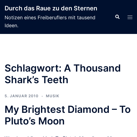
Zum
Durch das Raue zu den Sternen
Inhalt
Suche
Men
Notizen eines Freiberuflers mit tausend
springen
ums
Ideen.
Schlagwort:
A Thousand
Shark’s Teeth
5. JANUAR 2010
MUSIK
My Brightest Diamond – To
Pluto’s Moon